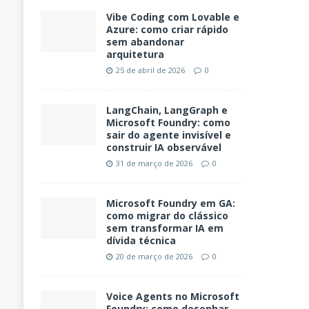
Vibe Coding com Lovable e
Azure: como criar rápido
sem abandonar
arquitetura
25 de abril de 2026
0
LangChain, LangGraph e
Microsoft Foundry: como
sair do agente invisível e
construir IA observável
31 de março de 2026
0
Microsoft Foundry em GA:
como migrar do clássico
sem transformar IA em
dívida técnica
20 de março de 2026
0
Voice Agents no Microsoft
Foundry: como desenhar