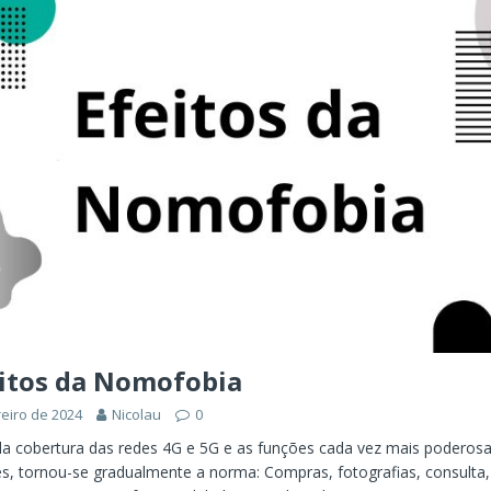
ÊNCIA ARTIFICIAL
orkflow no Microsoft Foundry: quando rotear intenção é melhor do
CIA ARTIFICIAL
ovable e Azure: como criar rápido sem abandonar arquitetura
eitos da Nomofobia
reiro de 2024
Nicolau
0
a cobertura das redes 4G e 5G e as funções cada vez mais poderos
, tornou-se gradualmente a norma: Compras, fotografias, consulta,