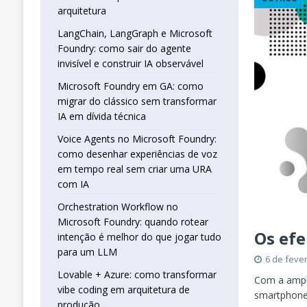
real sem criar uma URA com IA
INTELIG
arquitetura
[ 16 de janeiro de 2026 ]
Orchestration W
LangChain, LangGraph e Microsoft
Foundry: como sair do agente
que jogar tudo para um LLM
INTELIGÊN
invisível e construir IA observável
[ 25 de abril de 2026 ]
Vibe Coding com L
Microsoft Foundry em GA: como
INTELIGÊNCIA ARTIFICIAL
migrar do clássico sem transformar
IA em dívida técnica
Voice Agents no Microsoft Foundry:
como desenhar experiências de voz
em tempo real sem criar uma URA
com IA
Orchestration Workflow no
Microsoft Foundry: quando rotear
Os ef
intenção é melhor do que jogar tudo
para um LLM
6 de feve
Lovable + Azure: como transformar
Com a ampl
vibe coding em arquitetura de
smartphones
produção