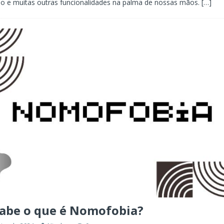
o e muitas outras funcionalidades na palma de nossas mãos.
[…]
sabe o que é Nomofobia?