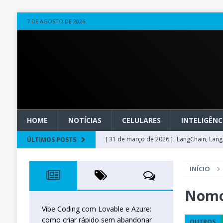
7 DE AGOSTO DE 2026
HOME
NOTÍCIAS
CELULARES
INTELIGÊNCI
[ 31 de março de 2026 ]
LangChain, LangG
ÚLTIMOS POSTS
observável
OUTROS
INÍCIO
[ 20 de março de 2026 ]
Microsoft Found
técnica
INTELIGÊNCIA ARTIFICIAL
Nomo
[ 27 de fevereiro de 2026 ]
Voice Agents
Vibe Coding com Lovable e Azure:
como criar rápido sem abandonar
OUTROS