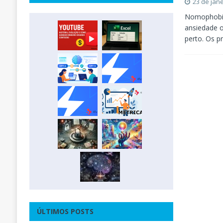
23 de jan
Nomophobia 
ansiedade 
perto. Os p
ÚLTIMOS POSTS