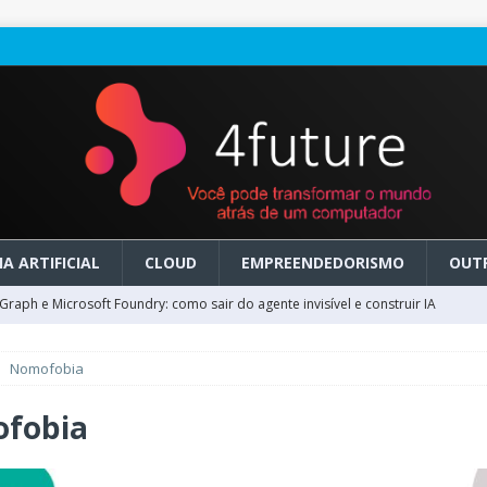
A ARTIFICIAL
CLOUD
EMPREENDEDORISMO
OUT
raph e Microsoft Foundry: como sair do agente invisível e construir IA
Nomofobia
ry em GA: como migrar do clássico sem transformar IA em dívida
fobia
 no Microsoft Foundry: como desenhar experiências de voz em tempo