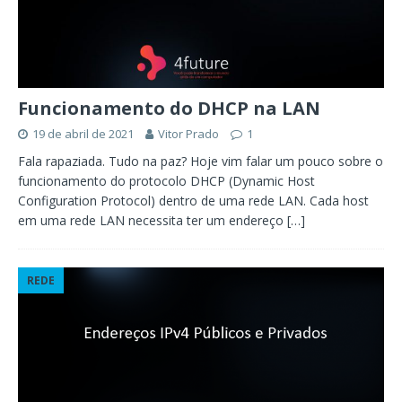
Funcionamento do DHCP na LAN
19 de abril de 2021
Vitor Prado
1
Fala rapaziada. Tudo na paz? Hoje vim falar um pouco sobre o
funcionamento do protocolo DHCP (Dynamic Host
Configuration Protocol) dentro de uma rede LAN. Cada host
em uma rede LAN necessita ter um endereço
[…]
REDE