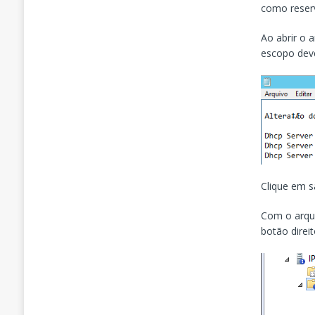
como reserv
Ao abrir o 
escopo deve
Clique em s
Com o arqui
botão direit