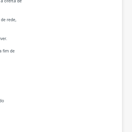
a oferta de
 de rede,
ver.
a fim de
 do