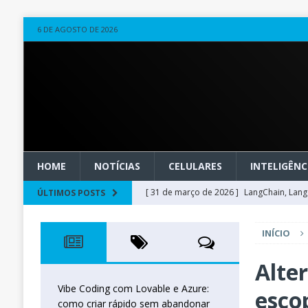
6 DE AGOSTO DE 2026
HOME
NOTÍCIAS
CELULARES
INTELIGÊNCI
[ 31 de março de 2026 ]
LangChain, LangG
ÚLTIMOS POSTS
observável
OUTROS
INÍCIO
[ 20 de março de 2026 ]
Microsoft Found
técnica
INTELIGÊNCIA ARTIFICIAL
Alte
[ 27 de fevereiro de 2026 ]
Voice Agents
Vibe Coding com Lovable e Azure:
esco
como criar rápido sem abandonar