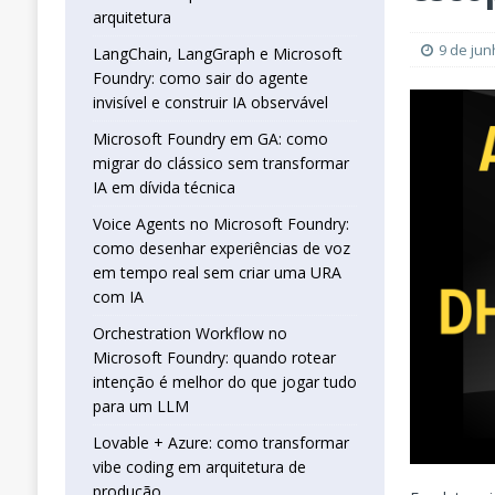
real sem criar uma URA com IA
INTELIG
arquitetura
[ 16 de janeiro de 2026 ]
Orchestration W
9 de jun
LangChain, LangGraph e Microsoft
Foundry: como sair do agente
que jogar tudo para um LLM
INTELIGÊN
invisível e construir IA observável
[ 25 de abril de 2026 ]
Vibe Coding com L
Microsoft Foundry em GA: como
INTELIGÊNCIA ARTIFICIAL
migrar do clássico sem transformar
IA em dívida técnica
Voice Agents no Microsoft Foundry:
como desenhar experiências de voz
em tempo real sem criar uma URA
com IA
Orchestration Workflow no
Microsoft Foundry: quando rotear
intenção é melhor do que jogar tudo
para um LLM
Lovable + Azure: como transformar
vibe coding em arquitetura de
produção