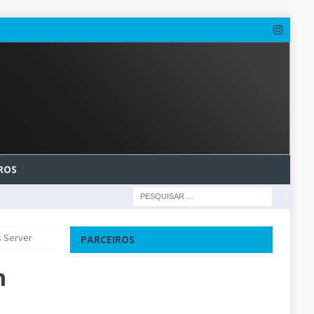
ROS
 Server
PARCEIROS
m