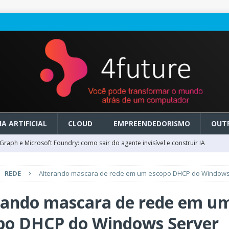
A ARTIFICIAL
CLOUD
EMPREENDEDORISMO
OUT
raph e Microsoft Foundry: como sair do agente invisível e construir IA
REDE
Alterando mascara de rede em um escopo DHCP do Windows
ry em GA: como migrar do clássico sem transformar IA em dívida
rando mascara de rede em u
 no Microsoft Foundry: como desenhar experiências de voz em tempo
po DHCP do Windows Server