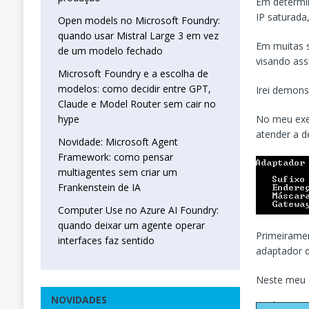
Em determi
IP saturada
Open models no Microsoft Foundry:
quando usar Mistral Large 3 em vez
Em muitas s
de um modelo fechado
visando ass
Microsoft Foundry e a escolha de
modelos: como decidir entre GPT,
Irei demons
Claude e Model Router sem cair no
No meu exem
hype
atender a d
Novidade: Microsoft Agent
Framework: como pensar
multiagentes sem criar um
Frankenstein de IA
Computer Use no Azure AI Foundry:
quando deixar um agente operar
Primeirame
interfaces faz sentido
adaptador d
Neste meu 
NOVIDADES