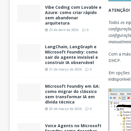
Vibe Coding com Lovable e
ATENÇÃO!
Azure: como criar rápido
sem abandonar
Todos os eq
arquitetura
configuraçõ
25 de abril de 2026
0
configuraçõ
manualment
LangChain, LangGraph e
Microsoft Foundry: como
Com a másca
sair do agente invisível e
DHCP.
construir IA observável
31 de março de 2026
0
Em opções d
indisponível
Microsoft Foundry em GA:
como migrar do clássico
sem transformar IA em
dívida técnica
20 de março de 2026
0
Voice Agents no Microsoft
Foundry: como desenhar