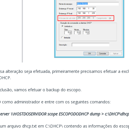
sa alteração seja efetuada, primeiramente precisamos efetuar a exc
DHCP.
clusão, vamos efetuar o backup do escopo.
 como administrador e entre com os seguintes comandos:
 server \\HOSTDOSERVIDOR scope ESCOPODODHCP dump > c:\DHCP\dhcp
 um arquivo dhcp.txt em C:\DHCP\ contendo as informações do escop