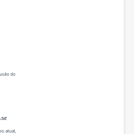
lusão do
.txt
o atual,