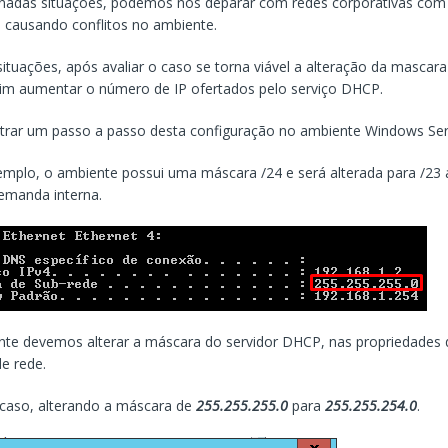
nadas situações, podemos nos deparar com redes corporativas com 
, causando conflitos no ambiente.
ituações, após avaliar o caso se torna viável a alteração da mascara
im aumentar o número de IP ofertados pelo serviço DHCP.
trar um passo a passo desta configuração no ambiente Windows Ser
plo, o ambiente possui uma máscara /24 e será alterada para /23 
emanda interna.
nte devemos alterar a máscara do servidor DHCP, nas propriedades
e rede.
caso, alterando a máscara de
255.255.255.0
para
255.255.254.0
.