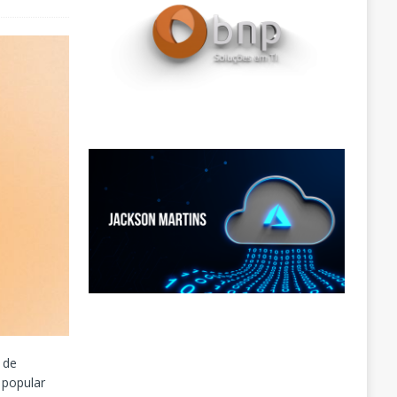
 de
 popular