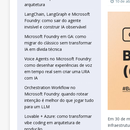
real sem criar uma URA com IA
INTELIG
10 de ab
arquitetura
[ 16 de janeiro de 2026 ]
Orchestration W
LangChain, LangGraph e Microsoft
Foundry: como sair do agente
que jogar tudo para um LLM
INTELIGÊN
invisível e construir IA observável
[ 25 de abril de 2026 ]
Vibe Coding com L
Microsoft Foundry em GA: como
INTELIGÊNCIA ARTIFICIAL
migrar do clássico sem transformar
IA em dívida técnica
Voice Agents no Microsoft Foundry:
como desenhar experiências de voz
em tempo real sem criar uma URA
com IA
Orchestration Workflow no
Microsoft Foundry: quando rotear
intenção é melhor do que jogar tudo
para um LLM
Lovable + Azure: como transformar
Em 30 de m
vibe coding em arquitetura de
Infraestrut
produção