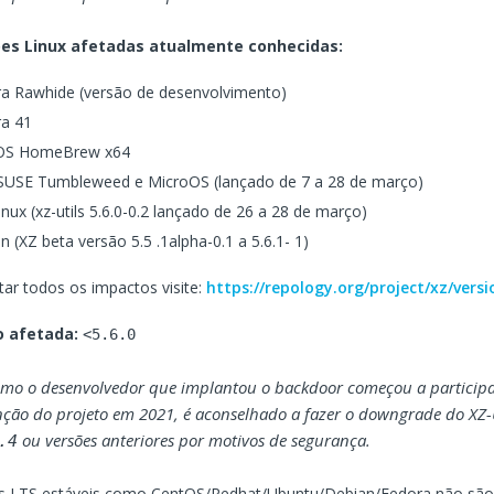
ões Linux afetadas atualmente conhecidas:
a Rawhide (versão de desenvolvimento)
a 41
S HomeBrew x64
USE Tumbleweed e MicroOS (lançado de 7 a 28 de março)
Linux (xz-utils 5.6.0-0.2 lançado de 26 a 28 de março)
n (XZ beta versão 5.5 .1alpha-0.1 a 5.6.1- 1)
tar todos os impactos visite:
https://repology.org/project/xz/versi
o afetada:
<5.6.0
omo o desenvolvedor que implantou o backdoor começou a particip
ão do projeto em 2021, é aconselhado a fazer o downgrade do XZ-U
ou versões anteriores por motivos de segurança.
.4
os LTS estáveis como CentOS/Redhat/Ubuntu/Debian/Fedora não são