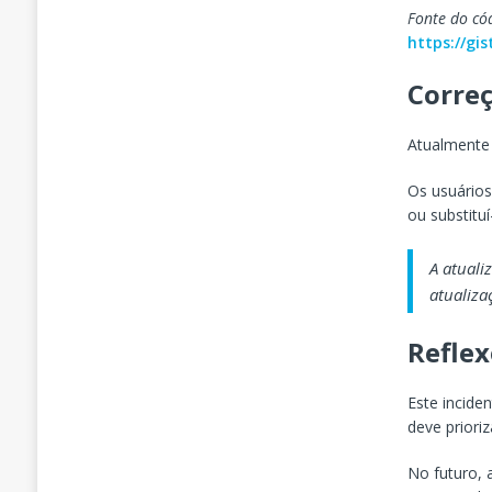
Fonte do có
https://g
Corre
Atualmente 
Os usuários
ou substit
A atuali
atualiza
Refle
Este incide
deve priori
No futuro, 