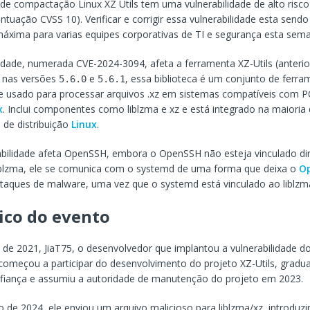
de compactação Linux XZ Utils tem uma vulnerabilidade de alto ris
ntuação CVSS 10). Verificar e corrigir essa vulnerabilidade esta sendo
máxima para varias equipes corporativas de TI e segurança esta sem
lidade, numerada CVE-2024-3094, afeta a ferramenta XZ-Utils (anter
) nas versões
e
, essa biblioteca é um conjunto de ferr
5.6.0
5.6.1
 usado para processar arquivos .xz em sistemas compatíveis com 
x
. Inclui componentes como liblzma e xz e está integrado na maioria
s de distribuição
Linux
.
abilidade afeta OpenSSH, embora o OpenSSH não esteja vinculado d
liblzma, ele se comunica com o systemd de uma forma que deixa o
O
taques de malware, uma vez que o systemd está vinculado ao liblzm
ico do evento
de 2021, JiaT75, o desenvolvedor que implantou a vulnerabilidade do
 começou a participar do desenvolvimento do projeto XZ-Utils, grad
fiança e assumiu a autoridade de manutenção do projeto em 2023.
o de 2024, ele enviou um arquivo malicioso para liblzma/xz, introduz