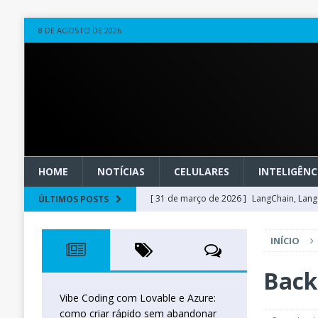
8 DE AGOSTO DE 2026
HOME
NOTÍCIAS
CELULARES
INTELIGÊNCI
[ 31 de março de 2026 ]
LangChain, LangG
ÚLTIMOS POSTS
observável
OUTROS
INÍCIO
[ 20 de março de 2026 ]
Microsoft Found
técnica
INTELIGÊNCIA ARTIFICIAL
Back
[ 27 de fevereiro de 2026 ]
Voice Agents
Vibe Coding com Lovable e Azure:
como criar rápido sem abandonar