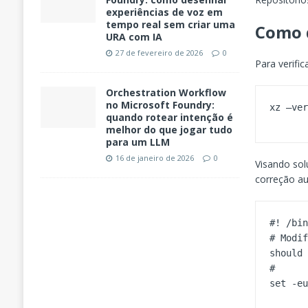
experiências de voz em
tempo real sem criar uma
Como d
URA com IA
27 de fevereiro de 2026
0
Para verifi
Orchestration Workflow
no Microsoft Foundry:
quando rotear intenção é
melhor do que jogar tudo
para um LLM
16 de janeiro de 2026
0
Visando sol
correção au
#! /bin
# Modif
should 
#

set -eu