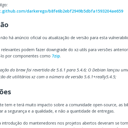
digo:
ist.github.com/darkerego/b8fe6b2ebf2949b5dbfa1593204ae659
ção
não há anúncio oficial ou atualização de versão para esta vulnerabili
 relevantes podem fazer downgrade do xz-utils para versões anterior
uí-lo por componentes como
7zip
.
zação do brew foi revertida de 5.6.1 para 5.4.6; O Debian lançou um
ção de utilitários xz com o número de versão 5.6.1+really5.4.5;
xões
nte tem e terá muito impacto sobre a comunidade open-source, as bi
zar a segurança e a qualidade, e não a quantidade de entregas.
a introdução do mantenedores nos projetos abertos deveram se tor