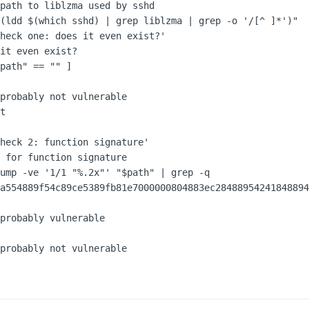
path to liblzma used by sshd

(ldd $(which sshd) | grep liblzma | grep -o '/[^ ]*')"

heck one: does it even exist?'

it even exist?

path" == "" ]

heck 2: function signature'

 for function signature

ump -ve '1/1 "%.2x"' "$path" | grep -q 
a554889f54c89ce5389fb81e7000000804883ec28488954241848894