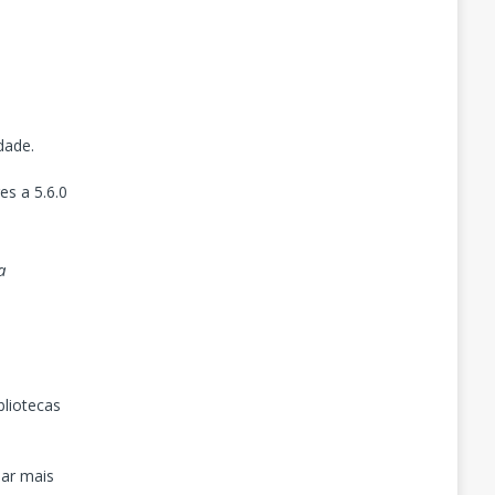
dade.
es a 5.6.0
a
bliotecas
nar mais