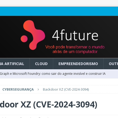
A ARTIFICIAL
CLOUD
EMPREENDEDORISMO
OUT
raph e Microsoft Foundry: como sair do agente invisível e construir IA
CYBERSEGURANÇA
Backdoor XZ (CVE-2024-3094)
ry em GA: como migrar do clássico sem transformar IA em dívida
door XZ (CVE-2024-3094)
 no Microsoft Foundry: como desenhar experiências de voz em tempo