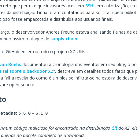
ecreto que permite que invasores acessem
SSH
sem autorização, e o
s da distribuição Linux foram contatados para solicitar que a bibli
cioso fosse empacotada e distribuída aos usuários finais.
arço, o desenvolvedor Andres Freund estava analisando Falhas de
brindo assim o ataque de
supply chain
.
 o GitHub encerrou todo o projeto XZ-Utils.
van Boehs
documentou a cronologia dos eventos em seu blog, o post
 sei sobre o backdoor XZ
”, descreve em detalhes todos fatos que
da falha revelando como é simples se infiltrar-se na esteira de desen
ware open-source.
to
fetadas:
–
5.6.0
6.1.0
nhum código malicioso foi encontrado na distribuição
Git
do XZ, el
e apenas no pacote completo de download.