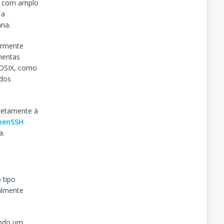
co com amplo
 a
ana.
iormente
amentas
POSIX, como
 dos
iretamente à
penSSH
a.
 tipo
ualmente
indo um