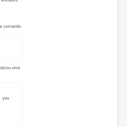
nte comando:
bilizou uma
 you 