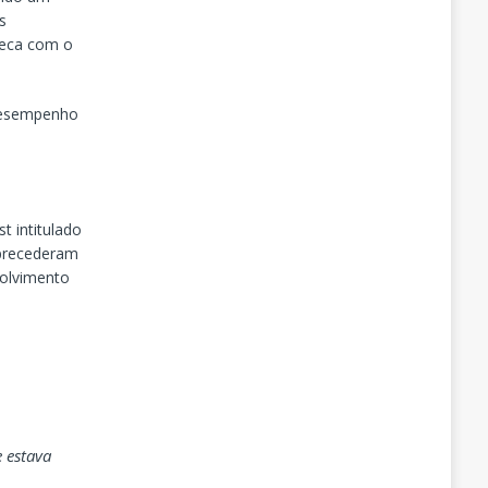
s
oteca com o
 desempenho
 intitulado
 precederam
volvimento
e estava