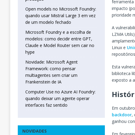
ferramenta 
impacto (po
Open models no Microsoft Foundry:
prioridade 
quando usar Mistral Large 3 em vez
de um modelo fechado
A vulnerabi
Microsoft Foundry e a escolha de
LZMA Utils
modelos: como decidir entre GPT,
amplamente
Claude e Model Router sem cair no
Linux e
Uni
hype
repositório
Novidade: Microsoft Agent
Esta vulner
Framework: como pensar
biblioteca 
multiagentes sem criar um
exposto a a
Frankenstein de IA
Computer Use no Azure AI Foundry:
Histór
quando deixar um agente operar
interfaces faz sentido
Em outubro 
backdoor
,
ganhou con
NOVIDADES
Em fevereir