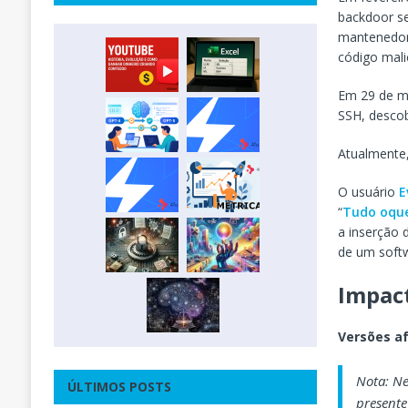
backdoor s
mantenedore
código mali
Em 29 de m
SSH, desco
Atualmente,
O usuário
E
“
Tudo oque
a inserção 
de um soft
Impac
Versões a
Nota: Ne
ÚLTIMOS POSTS
present