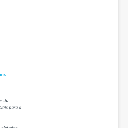
ons
ar da
tils para a
 afetados.