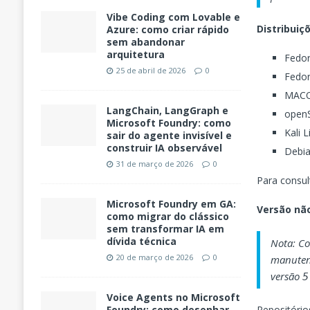
Vibe Coding com Lovable e
Distribuiç
Azure: como criar rápido
sem abandonar
arquitetura
Fedor
25 de abril de 2026
0
Fedor
MACO
LangChain, LangGraph e
openS
Microsoft Foundry: como
Kali 
sair do agente invisível e
construir IA observável
Debia
31 de março de 2026
0
Para consul
Microsoft Foundry em GA:
Versão nã
como migrar do clássico
sem transformar IA em
dívida técnica
Nota: C
20 de março de 2026
0
manutenç
versão
5
Voice Agents no Microsoft
Repositóri
Foundry: como desenhar