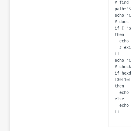
# find 
path="$
echo 'C
# does 
if [ "$
then

  echo probably not vulnerable

  # exit

fi

echo 'C
# check
if hexd
f30f1ef
then

  echo probably vulnerable

else

  echo probably not vulnerable
