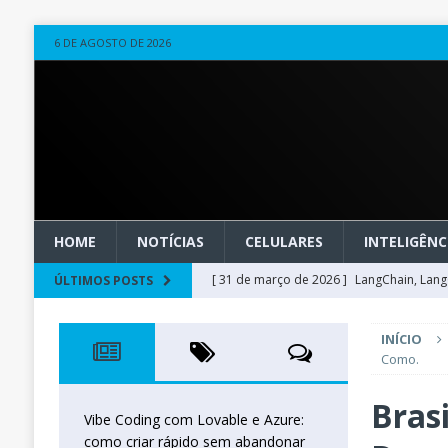
6 DE AGOSTO DE 2026
HOME
NOTÍCIAS
CELULARES
INTELIGÊNCI
[ 31 de março de 2026 ]
LangChain, LangG
ÚLTIMOS POSTS
observável
OUTROS
INÍCIO
[ 20 de março de 2026 ]
Microsoft Found
Como.
técnica
INTELIGÊNCIA ARTIFICIAL
Bras
[ 27 de fevereiro de 2026 ]
Voice Agents
Vibe Coding com Lovable e Azure:
como criar rápido sem abandonar