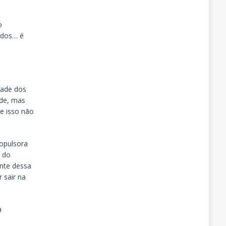
o
ados… é
dade dos
ade, mas
e isso não
ropulsora
o do
ente dessa
 sair na
a