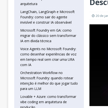
Desc
real sem criar uma URA com IA
INTELIG
arquitetura
[ 16 de janeiro de 2026 ]
Orchestration W
LangChain, LangGraph e Microsoft
20 de ja
Foundry: como sair do agente
que jogar tudo para um LLM
INTELIGÊN
invisível e construir IA observável
[ 25 de abril de 2026 ]
Vibe Coding com L
Microsoft Foundry em GA: como
INTELIGÊNCIA ARTIFICIAL
migrar do clássico sem transformar
IA em dívida técnica
Voice Agents no Microsoft Foundry:
como desenhar experiências de voz
em tempo real sem criar uma URA
com IA
Orchestration Workflow no
Microsoft Foundry: quando rotear
intenção é melhor do que jogar tudo
para um LLM
Lovable + Azure: como transformar
vibe coding em arquitetura de
produção