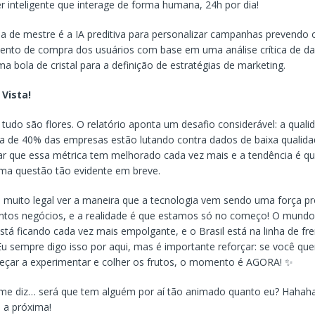
r inteligente que interage de forma humana, 24h por dia!
a de mestre é a IA preditiva para personalizar campanhas prevendo 
nto de compra dos usuários com base em uma análise crítica de d
a bola de cristal para a definição de estratégias de marketing.
 Vista!
tudo são flores. O relatório aponta um desafio considerável: a quali
a de 40% das empresas estão lutando contra dados de baixa qualid
tar que essa métrica tem melhorado cada vez mais e a tendência é qu
ma questão tão evidente em breve.
 muito legal ver a maneira que a tecnologia vem sendo uma força p
antos negócios, e a realidade é que estamos só no começo! O mund
stá ficando cada vez mais empolgante, e o Brasil está na linha de fr
Eu sempre digo isso por aqui, mas é importante reforçar: se você quer
eçar a experimentar e colher os frutos, o momento é AGORA! ✨
me diz… será que tem alguém por aí tão animado quanto eu? Hahah
é a próxima!