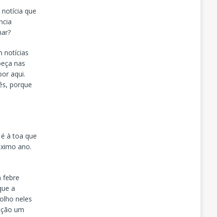
notícia que
ncia
har?
 notícias
beça nas
or aqui.
ês, porque
é à toa que
óximo ano.
 febre
que a
olho neles
sição um