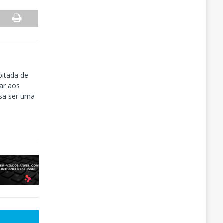
pitada de
rar aos
isa ser uma