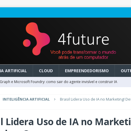
A ARTIFICIAL
CLOUD
EMPREENDEDORISMO
OUT
raph e Microsoft Foundry: como sair do agente invisível e construir IA
INTELIGÊNCIA ARTIFICIAL
Brasil Lidera Uso de IA no Marketing! D
ry em GA: como migrar do clássico sem transformar IA em dívida
il Lidera Uso de IA no Market
 no Microsoft Foundry: como desenhar experiências de voz em tempo