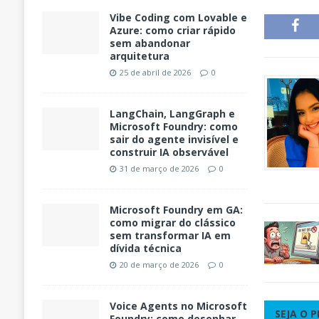
Vibe Coding com Lovable e
Azure: como criar rápido
sem abandonar
arquitetura
25 de abril de 2026
0
LangChain, LangGraph e
Microsoft Foundry: como
sair do agente invisível e
construir IA observável
31 de março de 2026
0
Microsoft Foundry em GA:
como migrar do clássico
sem transformar IA em
dívida técnica
20 de março de 2026
0
Voice Agents no Microsoft
SEJA O 
Foundry: como desenhar