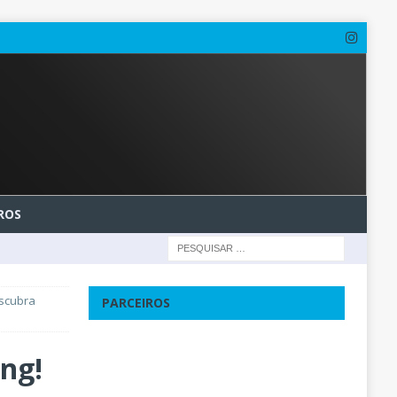
ROS
escubra
PARCEIROS
ing!