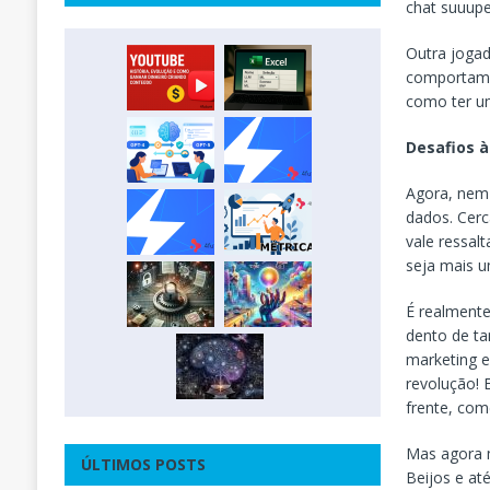
chat suuupe
Outra jogad
comportame
como ter um
Desafios à
Agora, nem 
dados. Cerc
vale ressal
seja mais u
É realmente
dento de t
marketing e
revolução! 
frente, com
Mas agora 
ÚLTIMOS POSTS
Beijos e at