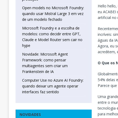
Hello hello
Open models no Microsoft Foundry:
eu ACABEI d
quando usar Mistral Large 3 em vez
artificial 
de um modelo fechado
Microsoft Foundry e a escolha de
Recenteme
modelos: como decidir entre GPT,
incríveis: 
Claude e Model Router sem cair no
águas da I
hype
Agora, eu 
acreditem, 
Novidade: Microsoft Agent
Framework: como pensar
O Que os 
multiagentes sem criar um
Frankenstein de IA
Globalment
54% delas e
Computer Use no Azure AI Foundry:
Parece que
quando deixar um agente operar
interfaces faz sentido
Uma grande 
entre o mu
tecnologia 
para melhor
NOVIDADES