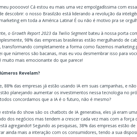
, meu poooovo! Cá estou eu mais uma vez empolgadíssima com essa 
e descobrir: o nosso Brasilzão está liderando a revolução da inteligê
no marketing em toda a América Latina! É ou não é motivo pra se orgul
nte,
o Growth Report 2023
da
Twilio Segment
bateu à nossa porta com
simplesmente, 98% das empresas brasileiras estão mergulhando de ca
A, transformando completamente a forma como fazemos marketing p
sei que números são bacanas, mas eu vou desmembrar isso para voc
é muito mais emocionante do que parece!
Números Revelam?
e, 88% das empresas já estão usando IA em suas campanhas, e não 
stão planejando aumentar os investimentos nessa tecnologia no pr
 todos concordamos que a IA é o futuro, não é mesmo?
estrela do show são os chatbots de IA generativa, eles já eram uma
ndo dos negócios mas tendem a crescer cada vez mais com a força 
está agregando!! Segundo as pesquisas, 38% das empresas estão de 
ar ainda mais a interação com os consumidores, tendo a sua dispo