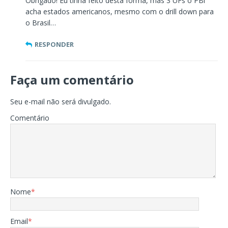
Obrigado! Eu tinha feito desta forma, mas 3 UFs o PBi
acha estados americanos, mesmo com o drill down para
o Brasil…
RESPONDER
Faça um comentário
Seu e-mail não será divulgado.
Comentário
Nome
*
Email
*