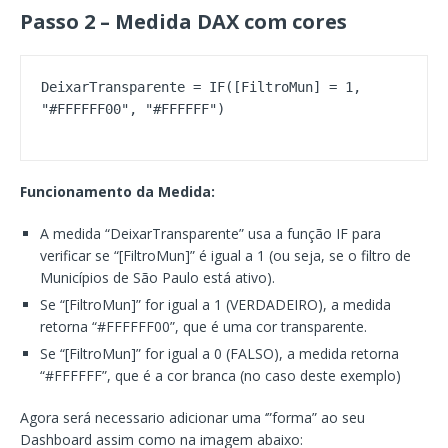
Passo 2 – Medida DAX com cores
DeixarTransparente = IF([FiltroMun] = 1, 
"#FFFFFF00", "#FFFFFF")
Funcionamento da Medida:
A medida “DeixarTransparente” usa a função IF para
verificar se “[FiltroMun]” é igual a 1 (ou seja, se o filtro de
Municípios de São Paulo está ativo).
Se “[FiltroMun]” for igual a 1 (VERDADEIRO), a medida
retorna “#FFFFFF00”, que é uma cor transparente.
Se “[FiltroMun]” for igual a 0 (FALSO), a medida retorna
“#FFFFFF”, que é a cor branca (no caso deste exemplo)
Agora será necessario adicionar uma ‘”forma” ao seu
Dashboard assim como na imagem abaixo: