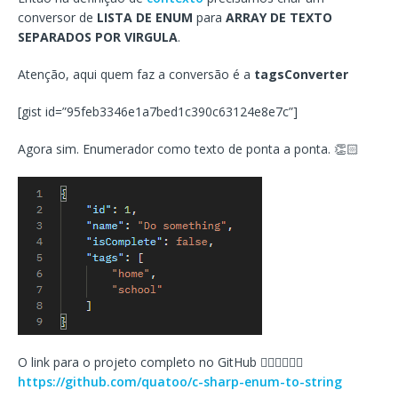
conversor de
LISTA DE ENUM
para
ARRAY DE TEXTO
SEPARADOS POR VIRGULA
.
Atenção, aqui quem faz a conversão é a
tagsConverter
[gist id=”95feb3346e1a7bed1c390c63124e8e7c”]
Agora sim. Enumerador como texto de ponta a ponta. 👏🏻
O link para o projeto completo no GitHub 👇🏻👇🏻👇🏻
https://github.com/quatoo/c-sharp-enum-to-string