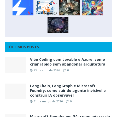
ÚLTIMOS POSTS
Vibe Coding com Lovable e Azure: como
criar rápido sem abandonar arquitetura
25 de abril de 2026
0
LangChain, LangGraph e Microsoft
Foundry: como sair do agente invisível e
construir IA observável
31 de março de 2026
0
Microsoft Foundry em GA: como migrar do